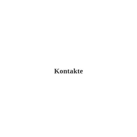
To the press release
Zu den Grafiken
Kontakte
Julian Bird
Pressereferent 
BCG 