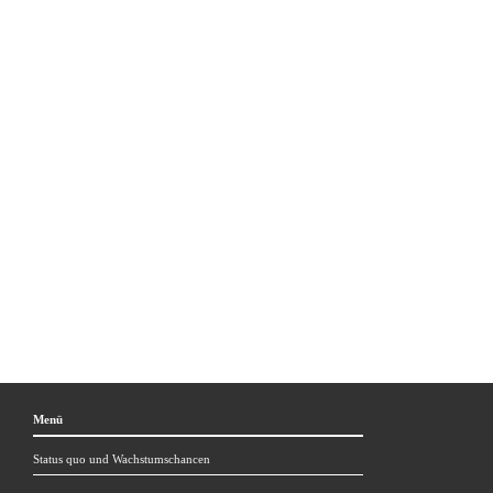
Stellvertretende Leiterin Kommuniaktion  IW 
P
abst@iwkoeln.de
+49 221 4981 437
Guido Warlimont
Abteilungsleiter Kommunikation             BDI 
G.Warlimont@bdi.eu
+49 30 2028 1565
Menü
Status quo und Wachstumschancen